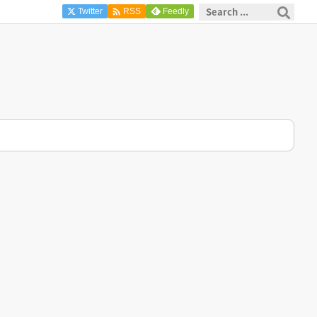

Twitter
Feedly
RSS