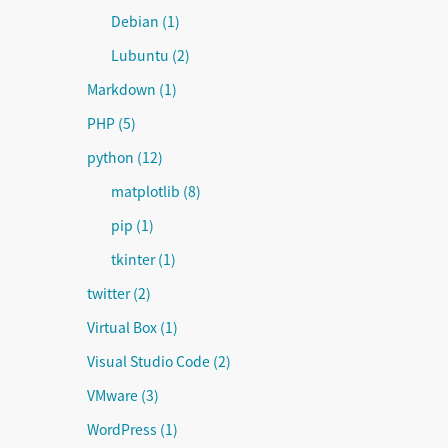
Debian
(1)
Lubuntu
(2)
Markdown
(1)
PHP
(5)
python
(12)
matplotlib
(8)
pip
(1)
tkinter
(1)
twitter
(2)
Virtual Box
(1)
Visual Studio Code
(2)
VMware
(3)
WordPress
(1)