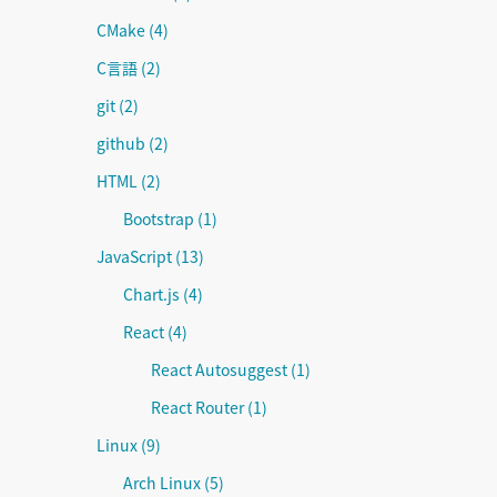
CMake
(4)
C言語
(2)
git
(2)
github
(2)
HTML
(2)
Bootstrap
(1)
JavaScript
(13)
Chart.js
(4)
React
(4)
React Autosuggest
(1)
React Router
(1)
Linux
(9)
Arch Linux
(5)