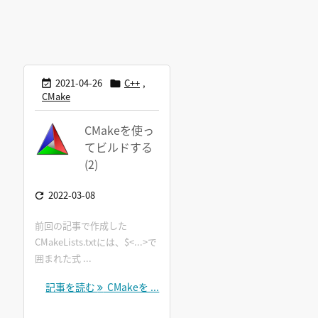
2021-04-26
C++
,


CMake
CMakeを使っ
てビルドする
(2)
2022-03-08

前回の記事で作成した
CMakeLists.txtには、$<...>で
囲まれた式 ...
記事を読む
CMakeを ...