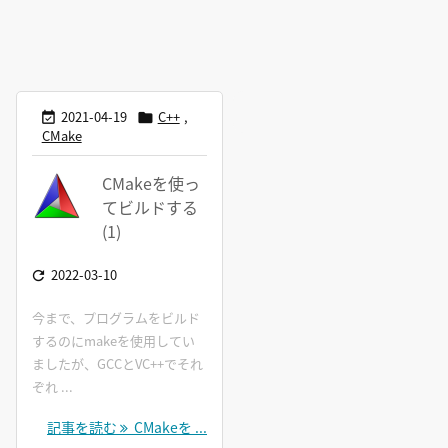
2021-04-19
C++
,


CMake
CMakeを使っ
てビルドする
(1)
2022-03-10

今まで、プログラムをビルド
するのにmakeを使用してい
ましたが、GCCとVC++でそれ
ぞれ ...
記事を読む
CMakeを ...