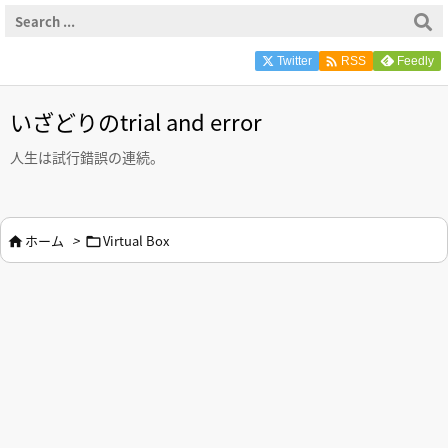

Twitter
Feedly
RSS
いざどりのtrial and error
人生は試行錯誤の連続。
ホーム
>
Virtual Box

