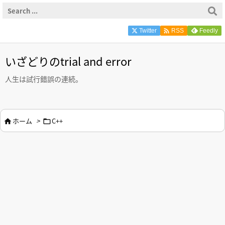

Twitter
Feedly
RSS
いざどりのtrial and error
人生は試行錯誤の連続。
ホーム
>
C++

