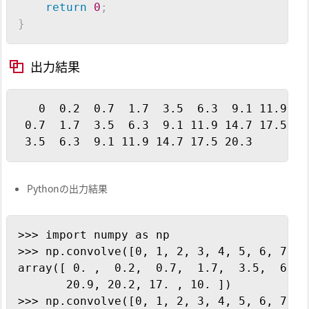
return
0
;
        start_index 
=
 min_size 
-
1
;
}
}
else
if
(
mode 
==
 ConvolveMode
::
Same
)
{
        length 
=
 max_size
;
出力結果
        start_index 
=
(
int
)
(
min_size 
/
2.0
}
Copy
   0  0.2  0.7  1.7  3.5  6.3  9.1 11.9 14
 0.7  1.7  3.5  6.3  9.1 11.9 14.7 17.5 20
if
(
result
.
rows
(
)
==
1
)
{
 3.5  6.3  9.1 11.9 14.7 17.5 20.3
return
 result
.
block
(
0
,
 start_index
}
else
{
Pythonの出力結果
return
 result
.
block
(
start_index
,
0
}
}
Copy
>>> import numpy as np

>>> np.convolve([0, 1, 2, 3, 4, 5, 6, 7, 8
array([ 0. ,  0.2,  0.7,  1.7,  3.5,  6.3,
       20.9, 20.2, 17. , 10. ])

>>> np.convolve([0, 1, 2, 3, 4, 5, 6, 7, 8