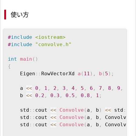
int
 length
,
 start_index
,
 max_size
,
 min
使い方
typename
Derived1
::
PlainObject result
;
    max_size 
=
 std
::
max
(
v1
.
size
(
)
,
 v2
.
size
Copy
#
include
<iostream>
    min_size 
=
 std
::
min
(
v1
.
size
(
)
,
 v2
.
size
#
include
"convolve.h"
    length 
=
 v1
.
size
(
)
+
 v2
.
size
(
)
-
1
;
int
main
(
)
    start_index 
=
0
;
{
    result 
=
 Derived1
::
PlainObject
::
Zero
(
l
    Eigen
::
RowVectorXd 
a
(
11
)
,
b
(
5
)
;
for
(
int
 j 
=
0
;
 j 
<
 v2
.
size
(
)
;
 j
++
)
{
    a 
<<
0
,
1
,
2
,
3
,
4
,
5
,
6
,
7
,
8
,
9
,
10
;
for
(
int
 i 
=
0
;
 i 
<
 v1
.
size
(
)
;
 i
++
)
    b 
<<
0.2
,
0.3
,
0.5
,
0.8
,
1
;
result
(
i 
+
 j
)
+=
v1
(
i
)
*
v2
(
j
)
}
    std
::
cout 
<<
Convolve
(
a
,
 b
)
<<
 std
::
en
}
    std
::
cout 
<<
Convolve
(
a
,
 b
,
 ConvolveMo
    std
::
cout 
<<
Convolve
(
a
,
 b
,
 ConvolveMo
if
(
mode 
==
 ConvolveMode
::
Valid
)
{
        length 
=
 max_size 
-
 min_size 
+
1
;