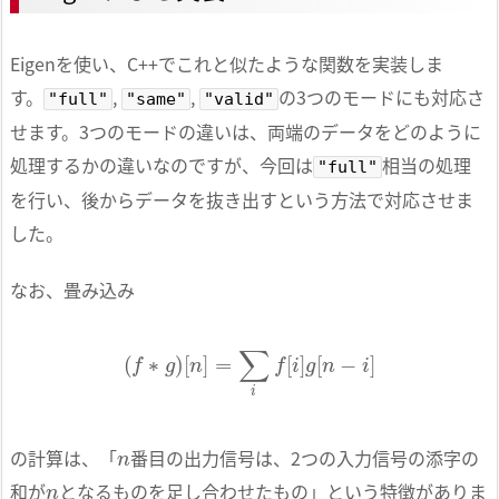
Eigenを使い、C++でこれと似たような関数を実装しま
す。
,
,
の3つのモードにも対応さ
"full"
"same"
"valid"
せます。3つのモードの違いは、両端のデータをどのように
処理するかの違いなのですが、今回は
相当の処理
"full"
を行い、後からデータを抜き出すという方法で対応させま
した。
なお、畳み込み
(
f
∗
g
)
[
n
]
=
∑
i
f
[
i
]
g
[
n
−
i
]
n
の計算は、「
番目の出力信号は、2つの入力信号の添字の
n
和が
となるものを足し合わせたもの」という特徴がありま