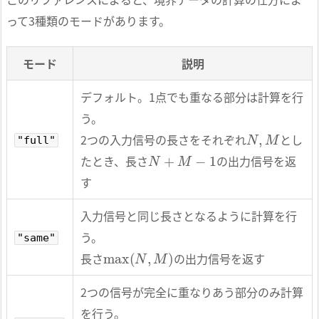
って3種類のモードがあります。
モード
説明
デフォルト。1点でも重なる部分は計算を行
う。
N
,
M
2つの入力信号の長さをそれぞれ
とし
"full"
N
+
M
−
1
たとき、長さ
の出力信号を返
す
入力信号と同じ長さとなるように計算を行
う。
"same"
max
(
N
,
M
)
長さ
の出力信号を返す
2つの信号が完全に重なりあう部分のみ計算
を行う。