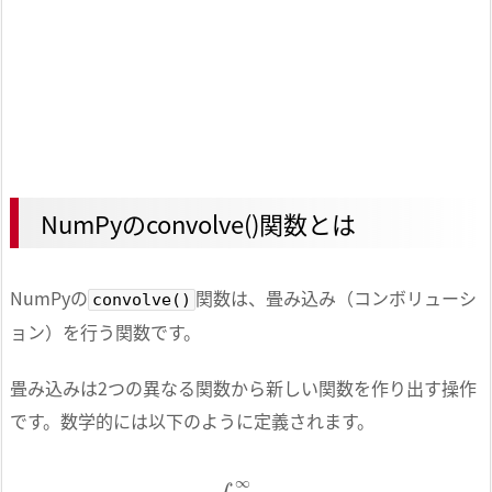
NumPyのconvolve()関数とは
NumPyの
関数は、畳み込み（コンボリューシ
convolve()
ョン）を行う関数です。
畳み込みは2つの異なる関数から新しい関数を作り出す操作
です。数学的には以下のように定義されます。
(
f
∗
g
)
(
t
)
=
∫
−
∞
∞
f
(
τ
)
g
(
t
−
τ
)
d
τ