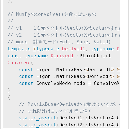
}
;
// NumPyのconvolve()関数っぽいもの
//
// v1  : 1次元ベクトル(VectorX<Scalar>またはRow
// v2  : 1次元ベクトル(VectorX<Scalar>またはRow
// mode: 計算モード(Full, Same, Valid)
template
<
typename
Derived1
,
typename
Deri
const
typename
Derived1
::
Convolve
(
const
 Eigen
::
MatrixBase
<
Derived1
>
&
 v1
const
 Eigen
::
MatrixBase
<
Derived2
>
&
 v2
const
 ConvolveMode mode 
=
 ConvolveMode
)
{
// MatrixBase<Derived>で受けているが
// それ以外はコンパイル時に弾く
static_assert
(
Derived1
::
IsVectorAtComp
static_assert
(
Derived2
::
IsVectorAtComp