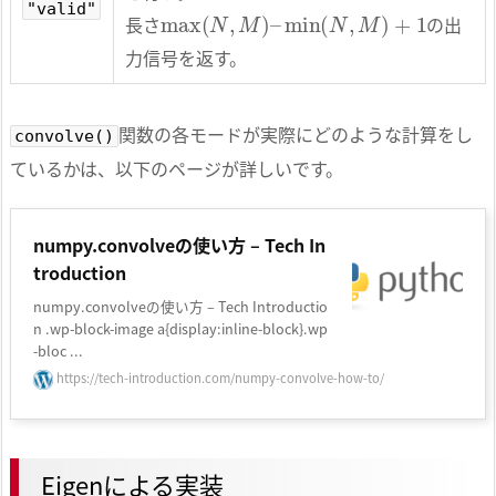
max
(
N
,
M
)
–
min
(
N
,
M
)
+
1
"valid"
長さ
の出
力信号を返す。
関数の各モードが実際にどのような計算をし
convolve()
ているかは、以下のページが詳しいです。
numpy.convolveの使い方 – Tech In
troduction
numpy.convolveの使い方 – Tech Introductio
n .wp-block-image a{display:inline-block}.wp
-bloc ...
https://tech-introduction.com/numpy-convolve-how-to/
Eigenによる実装