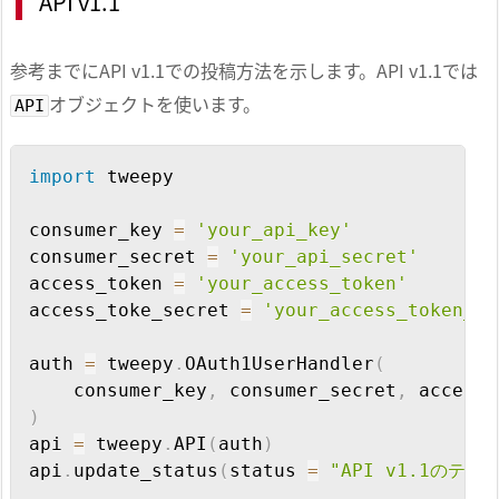
API v1.1
参考までにAPI v1.1での投稿方法を示します。API v1.1では
オブジェクトを使います。
API
Copy
import
 tweepy

consumer_key 
=
'your_api_key'
consumer_secret 
=
'your_api_secret'
access_token 
=
'your_access_token'
access_toke_secret 
=
'your_access_token_se
auth 
=
 tweepy
.
OAuth1UserHandler
(
    consumer_key
,
 consumer_secret
,
 access_
)
api 
=
 tweepy
.
API
(
auth
)
api
.
update_status
(
status 
=
"API v1.1のテス