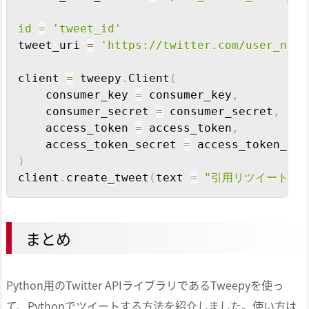
id
=
'tweet_id'
tweet_uri 
=
'https://twitter.com/user_name
client 
=
 tweepy
.
Client
(
    consumer_key 
=
 consumer_key
,
    consumer_secret 
=
 consumer_secret
,
    access_token 
=
 access_token
,
    access_token_secret 
=
)
client
.
create_tweet
(
text 
=
"引用リツイートのテ
まとめ
Python用のTwitter APIライブラリであるTweepyを使っ
て、Pythonでツイートする方法を紹介しました。使い方は