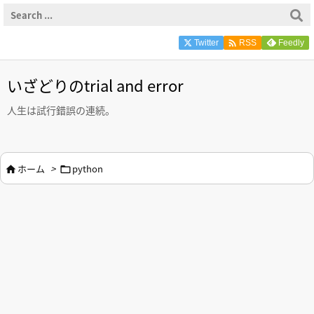

Twitter
Feedly
RSS
いざどりのtrial and error
人生は試行錯誤の連続。
ホーム
>
python

