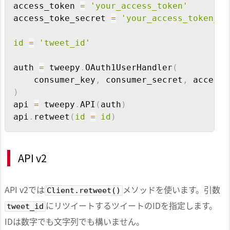
access_token 
=
'your_access_token'
access_toke_secret 
=
'your_access_token_se
id
=
'tweet_id'
auth 
=
 tweepy
.
OAuth1UserHandler
(
    consumer_key
,
 consumer_secret
,
 access_
)
api 
=
 tweepy
.
API
(
auth
)
api
.
retweet
(
id
=
id
)
API v2
API v2では
メソッドを使います。引数
Client.retweet()
にリツイートするツイートのIDを指定します。
tweet_id
IDは数字でも文字列でも構いません。