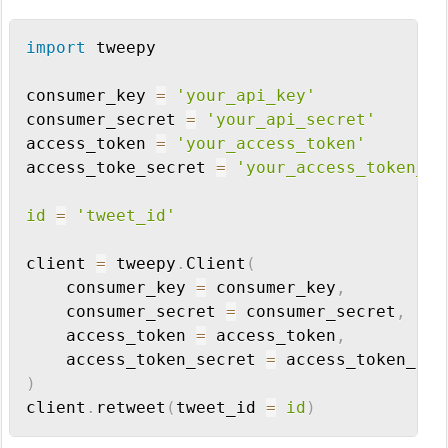
Copy
import
 tweepy

consumer_key 
=
'your_api_key'
consumer_secret 
=
'your_api_secret'
access_token 
=
'your_access_token'
access_toke_secret 
=
'your_access_token_se
id
=
'tweet_id'
client 
=
 tweepy
.
Client
(
    consumer_key 
=
 consumer_key
,
    consumer_secret 
=
 consumer_secret
,
    access_token 
=
 access_token
,
    access_token_secret 
=
)
client
.
retweet
(
tweet_id 
=
id
)