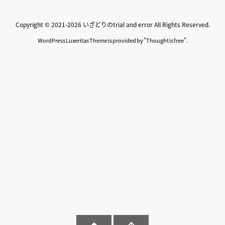
Copyright ©
2021
-2026
いざどりのtrial and error
All Rights Reserved.
WordPress Luxeritas Theme is provided by "
Thought is free
".