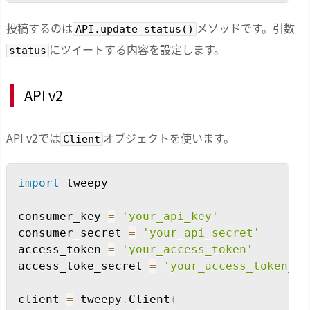
投稿するのは
メソッドです。引数
API.update_status()
にツイートする内容を設定します。
status
API v2
API v2では
オブジェクトを使います。
Client
Copy
import
 tweepy

consumer_key 
=
'your_api_key'
consumer_secret 
=
'your_api_secret'
access_token 
=
'your_access_token'
access_toke_secret 
=
'your_access_token_se
client 
=
 tweepy
.
Client
(