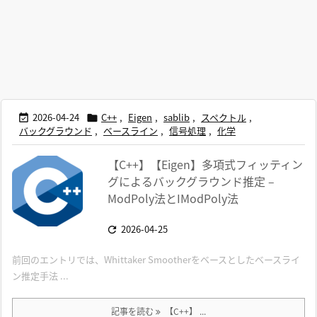
2026-04-24
C++
,
Eigen
,
sablib
,
スペクトル
,


バックグラウンド
,
ベースライン
,
信号処理
,
化学
【C++】【Eigen】多項式フィッティン
グによるバックグラウンド推定 –
ModPoly法とIModPoly法
2026-04-25

前回のエントリでは、Whittaker Smootherをベースとしたベースライ
ン推定手法 ...
記事を読む
【C++】 ...