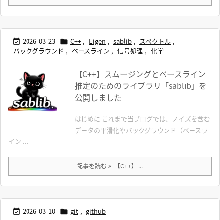
2026-03-23
C++
,
Eigen
,
sablib
,
スペクトル
,


バックグラウンド
,
ベースライン
,
信号処理
,
化学
【C++】スムージングとベースライン
推定のためのライブラリ「sablib」を
公開しました
はじめに これまで当ブログでは、ノイズを含む
データの平滑化やバックグラウンド（ベースラ
イン ...
記事を読む
【C++】 ...
2026-03-10
git
,
github

