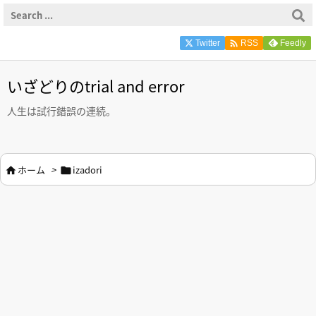

Twitter
Feedly
RSS
いざどりのtrial and error
人生は試行錯誤の連続。
ホーム
>
izadori

