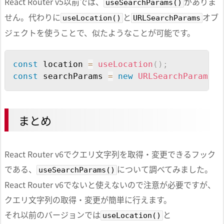
React Router v5以前では、
がありま
useSearchParams()
            key 
<
input type
=
"text"
 onChang
せん。代わりに
と
オブ
            value 
<
input type
=
"text"
 onCha
useLocation()
URLSearchParams
<
button onClick
=
{
handleAppend
}
ジェクトを使うことで、似たようなことが可能です。
<
hr 
/
>
<
ul
>
Copy
const
 location 
=
useLocation
(
)
;
{
queries
.
map
(
(
s
)
=>
{
const
 searchParams 
=
new
URLSearchParams
(
l
return
<
li key
=
{
s
}
>
{
s
}
}
)
}
<
/
ul
>
<
/
div
>
まとめ
)
;
}
;
React Router v6でクエリ文字列を取得・変更できるフック
である、
について調べてみました。
useSearchParams()
React Router v6でないと使えないので注意が必要ですが、
クエリ文字列の取得・変更が簡単に行えます。
それ以前のバージョンでは
と
useLocation()