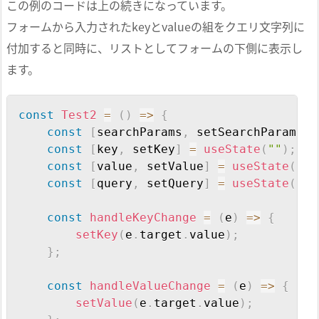
この例のコードは上の続きになっています。
<
Link to
=
"test2"
>
フォームから入力されたkeyとvalueの組をクエリ文字列に
                テスト
2
付加すると同時に、リストとしてフォームの下側に表示し
<
/
Link
>
<
/
div
>
ます。
)
;
}
;
Copy
const
Test2
=
(
)
=>
{
const
[
searchParams
,
 setSearchParams
]
const
Test1
=
(
)
=>
{
const
[
key
,
 setKey
]
=
useState
(
""
)
;
const
[
searchParams
]
=
useSearchParams
const
[
value
,
 setValue
]
=
useState
(
""
)
const
[
query
,
 setQuery
]
=
useState
(
{
}
)
return
(
<
ul
>
const
handleKeyChange
=
(
e
)
=>
{
<
li
>
name1 
:
{
searchParams
.
getA
setKey
(
e
.
target
.
value
)
;
<
li
>
name2 
:
{
searchParams
.
get
(
}
;
<
/
ul
>
)
;
const
handleValueChange
=
(
e
)
=>
{
}
;
setValue
(
e
.
target
.
value
)
;