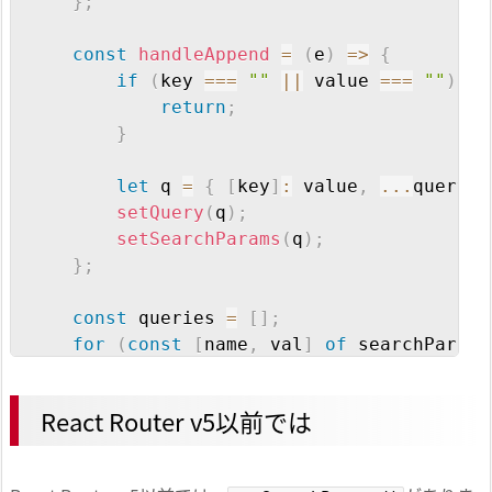
}
;
const
handleAppend
=
(
e
)
=>
{
if
(
key 
===
""
||
 value 
===
""
)
{
return
;
}
let
 q 
=
{
[
key
]
:
 value
,
...
query 
}
setQuery
(
q
)
;
setSearchParams
(
q
)
;
}
;
const
 queries 
=
[
]
;
for
(
const
[
name
,
 val
]
of
 searchParams
        queries
.
push
(
name 
+
": "
+
 val
)
;
}
React Router v5以前では
return
(
<
div
>