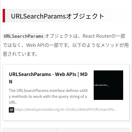
URLSearchParamsオブジェクト
オブジェクトは、React Routerの一部
URLSearchParams
ではなく、Web APIの一部です。以下のようなメソッドが用
意されています。
URLSearchParams - Web APIs | MD
N
The URLSearchParams interface defines utilit
y methods to work with the query string of a
URL.
https://developer.mozilla.org/en-US/docs/Web/API/URLSearchPa...