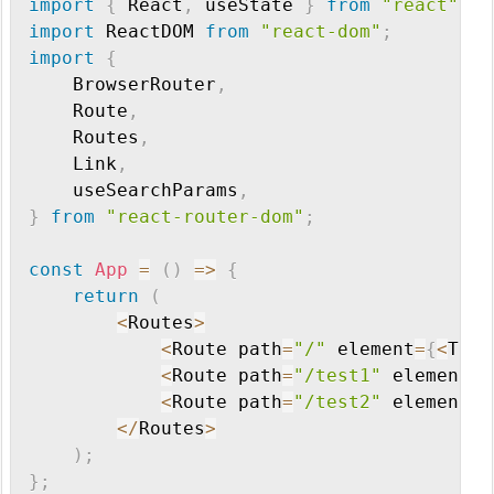
import
{
 React
,
 useState 
}
from
"react"
;
import
 ReactDOM 
from
"react-dom"
;
import
{
    BrowserRouter
,
    Route
,
    Routes
,
    Link
,
    useSearchParams
,
}
from
"react-router-dom"
;
const
App
=
(
)
=>
{
return
(
<
Routes
>
<
Route path
=
"/"
 element
=
{
<
TopP
<
Route path
=
"/test1"
 element
=
{
<
Route path
=
"/test2"
 element
=
{
<
/
Routes
>
)
;
}
;