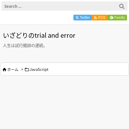

Twitter
Feedly
RSS
いざどりのtrial and error
人生は試行錯誤の連続。
ホーム
>
JavaScript

