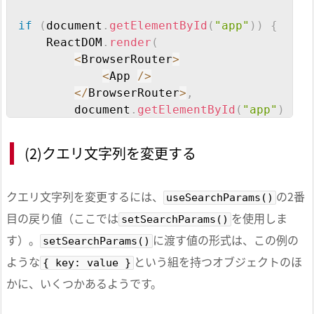
if
(
document
.
getElementById
(
"app"
)
)
{
    ReactDOM
.
render
(
<
BrowserRouter
>
<
App 
/
>
<
/
BrowserRouter
>
,
        document
.
getElementById
(
"app"
)
)
;
}
(2)クエリ文字列を変更する
const
TopPage
=
(
)
=>
{
return
(
クエリ文字列を変更するには、
の2番
useSearchParams()
<
div
>
目の戻り値（ここでは
を使用しま
setSearchParams()
<
Link

す）。
に渡す値の形式は、この例の
setSearchParams()
                to
=
"test1?name1=value11&na
ような
という組を持つオブジェクトのほ
>
{ key: value }
                テスト
1
かに、いくつかあるようです。
<
/
Link
>
/