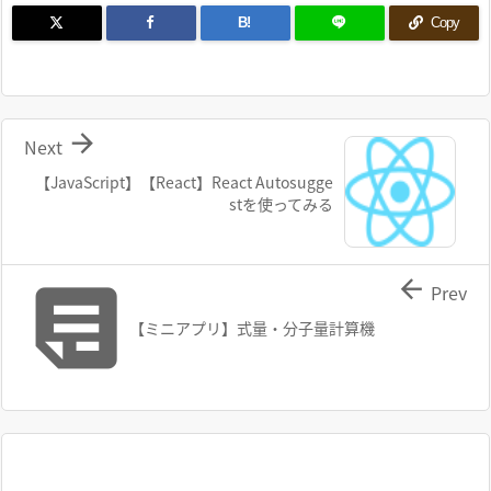
B!
Copy

Next
【JavaScript】【React】React Autosugge
stを使ってみる


Prev
【ミニアプリ】式量・分子量計算機