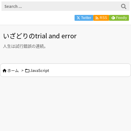

Twitter
Feedly
RSS
いざどりのtrial and error
人生は試行錯誤の連続。
ホーム
>
JavaScript

