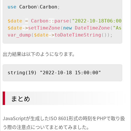
Copy
use
Carbon
\
Carbon
;
$date
=
Carbon
::
parse
(
"2022-10-18T06:00:00
$date
->
setTimeZone
(
new
DateTimeZone
(
"Asia/
var_dump
(
$date
->
toDateTimeString
(
)
)
;
出力結果は以下のようになります。
Copy
string(19) "2022-10-18 15:00:00"
まとめ
JavaScriptが生成したISO 8601形式の時刻をPHPで取り扱
う際の注意点についてまとめてみました。