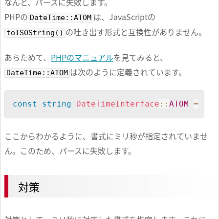
なんと、パースに失敗します。
PHPの
は、JavaScriptの
DateTime::ATOM
の吐き出す形式と互換性がありません。
toISOString()
あらためて、
PHPのマニュアル
を見てみると、
は次のように定義されています。
DateTime::ATOM
Copy
const
string
DateTimeInterface
::
ATOM
=
"Y-
ここからわかるように、書式にミリ秒が指定されていませ
ん。このため、パースに失敗します。
対策