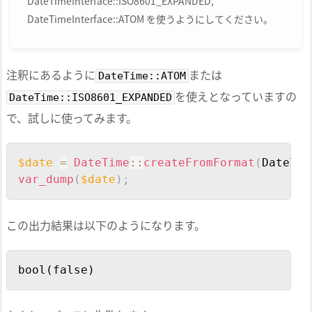
DateTimeInterface::ISO8601_EXPANDED,
DateTimeInterface::ATOM を使うようにしてください。
注釈にあるように
または
DateTime::ATOM
を使えとなっていますの
DateTime::ISO8601_EXPANDED
で、試しに使ってみます。
Copy
$date
=
DateTime
::
createFromFormat
(
DateTim
var_dump
(
$date
)
;
この出力結果は以下のようになります。
Copy
bool(false)