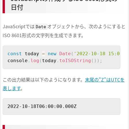
日付
JavaScriptでは
オブジェクトから、次のようにすると
Date
ISO 8601形式の文字列を生成できます。
Copy
const
 today 
=
new
Date
(
'2022-10-18 15:00:0
console
.
log
(
today
.
toISOString
(
)
)
;
この出力結果は以下のようになります。
末尾の"Z"はUTCを
表します
。
Copy
2022-10-18T06:00:00.000Z