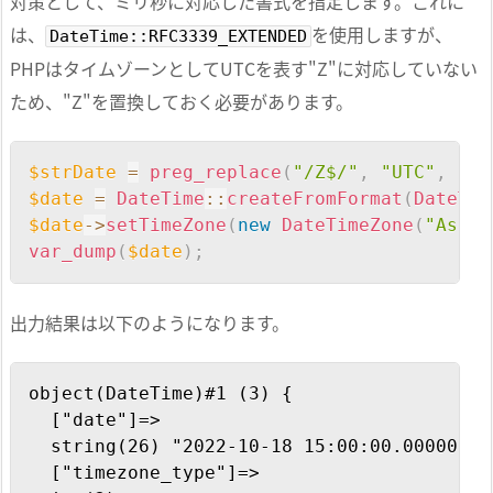
対策として、ミリ秒に対応した書式を指定します。これに
は、
を使用しますが、
DateTime::RFC3339_EXTENDED
PHPはタイムゾーンとしてUTCを表す"Z"に対応していない
ため、"Z"を置換しておく必要があります。
Copy
$strDate
=
preg_replace
(
"/Z$/"
,
"UTC"
,
"20
$date
=
DateTime
::
createFromFormat
(
DateTim
$date
->
setTimeZone
(
new
DateTimeZone
(
"Asia/
var_dump
(
$date
)
;
出力結果は以下のようになります。
Copy
object(DateTime)#1 (3) {

  ["date"]=>

  string(26) "2022-10-18 15:00:00.000000"

  ["timezone_type"]=>
